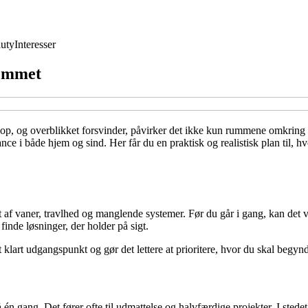
uty
Interesser
jemmet
ig op, og overblikket forsvinder, påvirker det ikke kun rummene omkri
nce i både hjem og sind. Her får du en praktisk og realistisk plan til, 
t af vaner, travlhed og manglende systemer. Før du går i gang, kan det væ
inde løsninger, der holder på sigt.
t klart udgangspunkt og gør det lettere at prioritere, hvor du skal begyn
å én gang. Det fører ofte til udmattelse og halvfærdige projekter. I sted