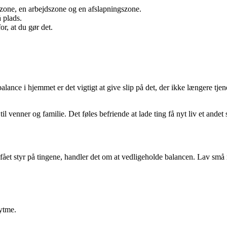
zone, en arbejdszone og en afslapningszone.
 plads.
or, at du gør det.
balance i hjemmet er det vigtigt at give slip på det, der ikke længere tje
l venner og familie. Det føles befriende at lade ting få nyt liv et andet 
et styr på tingene, handler det om at vedligeholde balancen. Lav små ru
rytme.