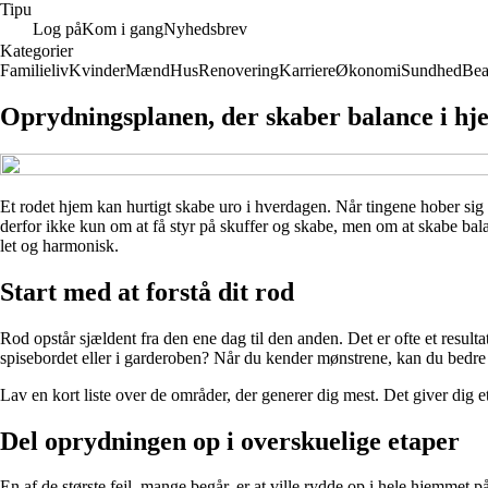
Tipu
Log på
Kom i gang
Nyhedsbrev
Kategorier
Familieliv
Kvinder
Mænd
Hus
Renovering
Karriere
Økonomi
Sundhed
Bea
Oprydningsplanen, der skaber balance i h
Et rodet hjem kan hurtigt skabe uro i hverdagen. Når tingene hober s
derfor ikke kun om at få styr på skuffer og skabe, men om at skabe bala
let og harmonisk.
Start med at forstå dit rod
Rod opstår sjældent fra den ene dag til den anden. Det er ofte et resulta
spisebordet eller i garderoben? Når du kender mønstrene, kan du bedre f
Lav en kort liste over de områder, der generer dig mest. Det giver dig e
Del oprydningen op i overskuelige etaper
En af de største fejl, mange begår, er at ville rydde op i hele hjemmet p