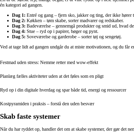
én kategori ad gangen.
Dag 1:
Entré og gang – fjern sko, jakker og ting, der ikke hører ti
Dag 2:
Køkken – tøm skabe, sorter madvarer og redskaber.
Dag 3:
Badeværelse – gennemgå produkter og smid ud, hvad der
Dag 4:
Stue – ryd op i papirer, bøger og pynt.
Dag 5:
Soveværelse og garderobe – sorter tøj og sengetøj.
Ved at tage lidt ad gangen undgår du at miste motivationen, og du får en
Festmad uden stress: Nemme retter med wow-effekt
Planlæg fælles aktiviteter uden at det føles som en pligt
Ryd op i din digitale hverdag og spar både tid, energi og ressourcer
Kostpyramiden i praksis – forstå den uden besvær
Skab faste systemer
Når du har ryddet op, handler det om at skabe systemer, der gør det nemt