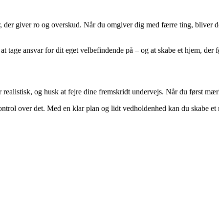
er giver ro og overskud. Når du omgiver dig med færre ting, bliver det 
tage ansvar for dit eget velbefindende på – og at skabe et hjem, der føl
ealistisk, og husk at fejre dine fremskridt undervejs. Når du først mærke
ntrol over det. Med en klar plan og lidt vedholdenhed kan du skabe et ru