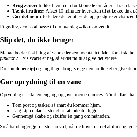
Brug zoner:
Inddel hjemmet i funktionelle områder – fx en læse
Tænk i rutiner:
Afsæt 10 minutter hver aften til at lægge ting på
Gør det nemt:
Jo lettere det er at rydde op, jo større er chancen f
Et godt system skal passe til din hverdag – ikke omvendt.
Slip det, du ikke bruger
Mange holder fast i ting af vane eller sentimentalitet. Men for at skabe 
funktion?
Hvis svaret er nej, så er det tid til at give det videre.
Du kan donere tøj og ting til genbrug, sælge dem online eller give dem ti
Gør oprydning til en vane
Oprydning er ikke en engangsopgave, men en proces. Når du først har få
Tøm post og tasker, så snart du kommer hjem.
Læg tøj på plads i stedet for at lade det ligge.
Gennemgå skabe og skuffer én gang om måneden.
Små handlinger gør en stor forskel, når de bliver en del af din daglige 