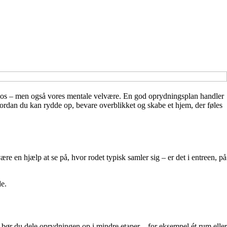
ng os – men også vores mentale velvære. En god oprydningsplan handler
hvordan du kan rydde op, bevare overblikket og skabe et hjem, der føles
re en hjælp at se på, hvor rodet typisk samler sig – er det i entreen, på
de.
et bør du dele oprydningen op i mindre etaper – for eksempel ét rum eller