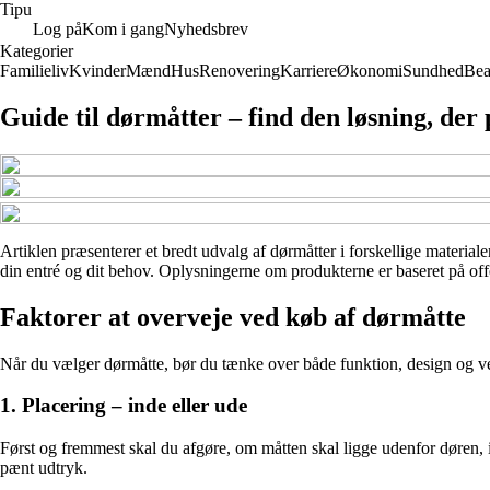
Tipu
Log på
Kom i gang
Nyhedsbrev
Kategorier
Familieliv
Kvinder
Mænd
Hus
Renovering
Karriere
Økonomi
Sundhed
Bea
Guide til dørmåtter – find den løsning, der p
Artiklen præsenterer et bredt udvalg af dørmåtter i forskellige materialer
din entré og dit behov. Oplysningerne om produkterne er baseret på offe
Faktorer at overveje ved køb af dørmåtte
Når du vælger dørmåtte, bør du tænke over både funktion, design og ve
1. Placering – inde eller ude
Først og fremmest skal du afgøre, om måtten skal ligge udenfor døren, 
pænt udtryk.