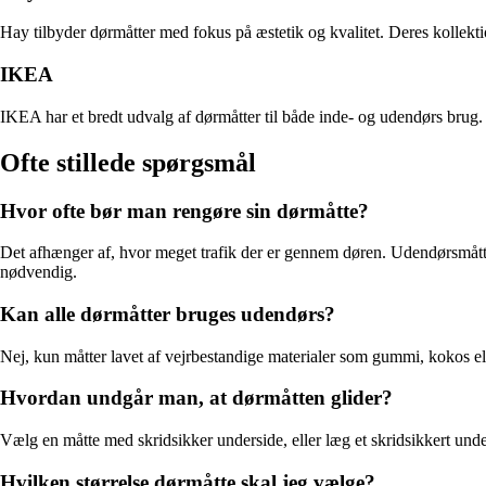
Hay tilbyder dørmåtter med fokus på æstetik og kvalitet. Deres kollekt
IKEA
IKEA har et bredt udvalg af dørmåtter til både inde- og udendørs brug. So
Ofte stillede spørgsmål
Hvor ofte bør man rengøre sin dørmåtte?
Det afhænger af, hvor meget trafik der er gennem døren. Udendørsmått
nødvendig.
Kan alle dørmåtter bruges udendørs?
Nej, kun måtter lavet af vejrbestandige materialer som gummi, kokos elle
Hvordan undgår man, at dørmåtten glider?
Vælg en måtte med skridsikker underside, eller læg et skridsikkert underl
Hvilken størrelse dørmåtte skal jeg vælge?