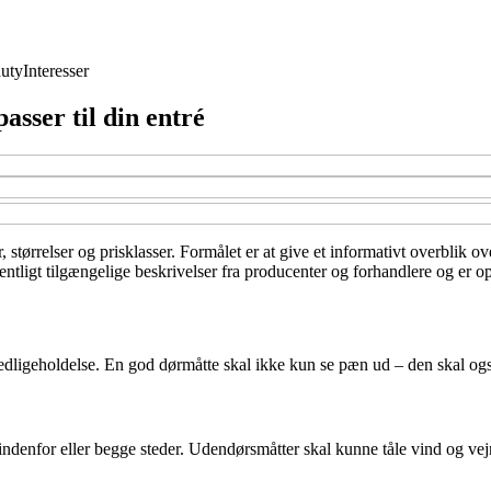
uty
Interesser
asser til din entré
, størrelser og prisklasser. Formålet er at give et informativt overblik o
ntligt tilgængelige beskrivelser fra producenter og forhandlere og er op
dligeholdelse. En god dørmåtte skal ikke kun se pæn ud – den skal ogs
indenfor eller begge steder. Udendørsmåtter skal kunne tåle vind og vej