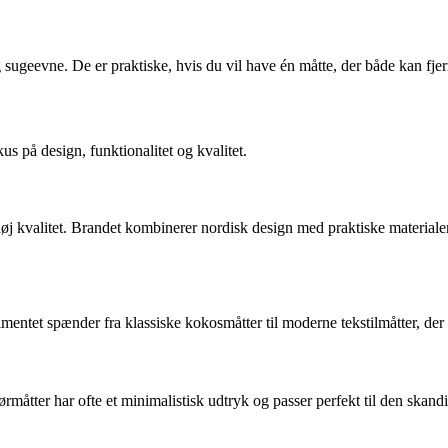
ugeevne. De er praktiske, hvis du vil have én måtte, der både kan fjerne
s på design, funktionalitet og kvalitet.
høj kvalitet. Brandet kombinerer nordisk design med praktiske materialer
timentet spænder fra klassiske kokosmåtter til moderne tekstilmåtter, de
tter har ofte et minimalistisk udtryk og passer perfekt til den skandin