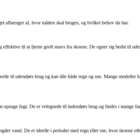
get afhænger af, hvor måtten skal bruges, og hvilket behov du har.
g effektive til at fjerne groft snavs fra skoene. De egner sig bedst til 
lle til udendørs brug og kan tåle både regn og sne. Mange modeller har
l at opsuge fugt. De er velegnede til indendørs brug og findes i mange fa
gder vand. De er ideelle i perioder med regn eller sne, hvor skoene o