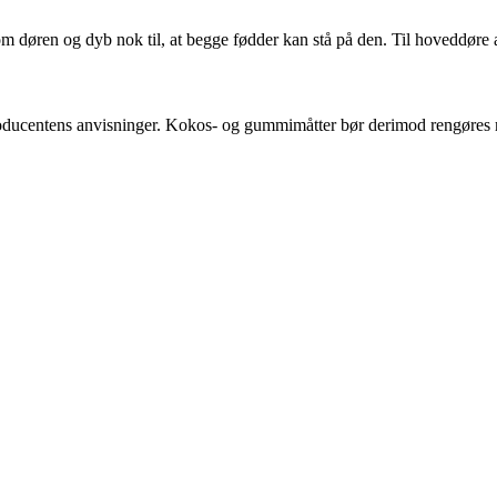
om døren og dyb nok til, at begge fødder kan stå på den. Til hoveddøre
producentens anvisninger. Kokos- og gummimåtter bør derimod rengøres m