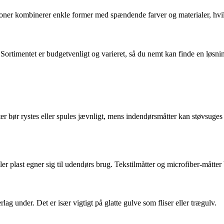
ioner kombinerer enkle former med spændende farver og materialer, hvil
rtimentet er budgetvenligt og varieret, så du nemt kan finde en løsning, 
er bør rystes eller spules jævnligt, mens indendørsmåtter kan støvsug
r plast egner sig til udendørs brug. Tekstilmåtter og microfiber-måtter 
ag under. Det er især vigtigt på glatte gulve som fliser eller trægulv.