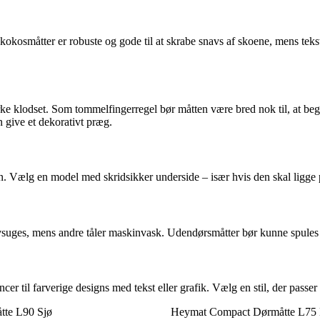
kosmåtter er robuste og gode til at skrabe snavs af skoene, mens teksti
 virke klodset. Som tommelfingerregel bør måtten være bred nok til, at 
 give et dekorativt præg.
n. Vælg en model med skridsikker underside – især hvis den skal ligge på
tøvsuges, mens andre tåler maskinvask. Udendørsmåtter bør kunne spule
er til farverige designs med tekst eller grafik. Vælg en stil, der passer
te L90 Sjø
Heymat Compact Dørmåtte L75 