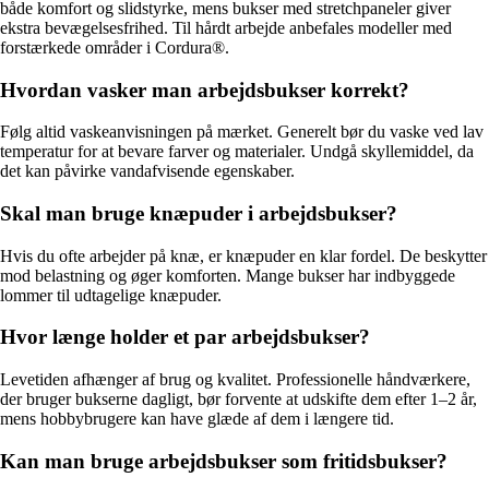
både komfort og slidstyrke, mens bukser med stretchpaneler giver
ekstra bevægelsesfrihed. Til hårdt arbejde anbefales modeller med
forstærkede områder i Cordura®.
Hvordan vasker man arbejdsbukser korrekt?
Følg altid vaskeanvisningen på mærket. Generelt bør du vaske ved lav
temperatur for at bevare farver og materialer. Undgå skyllemiddel, da
det kan påvirke vandafvisende egenskaber.
Skal man bruge knæpuder i arbejdsbukser?
Hvis du ofte arbejder på knæ, er knæpuder en klar fordel. De beskytter
mod belastning og øger komforten. Mange bukser har indbyggede
lommer til udtagelige knæpuder.
Hvor længe holder et par arbejdsbukser?
Levetiden afhænger af brug og kvalitet. Professionelle håndværkere,
der bruger bukserne dagligt, bør forvente at udskifte dem efter 1–2 år,
mens hobbybrugere kan have glæde af dem i længere tid.
Kan man bruge arbejdsbukser som fritidsbukser?