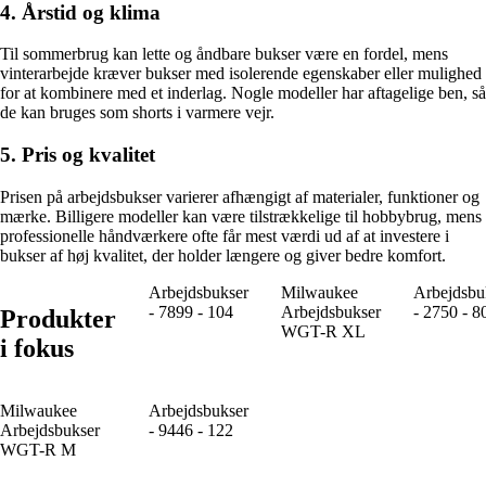
4. Årstid og klima
Til sommerbrug kan lette og åndbare bukser være en fordel, mens
vinterarbejde kræver bukser med isolerende egenskaber eller mulighed
for at kombinere med et inderlag. Nogle modeller har aftagelige ben, så
de kan bruges som shorts i varmere vejr.
5. Pris og kvalitet
Prisen på arbejdsbukser varierer afhængigt af materialer, funktioner og
mærke. Billigere modeller kan være tilstrækkelige til hobbybrug, mens
professionelle håndværkere ofte får mest værdi ud af at investere i
bukser af høj kvalitet, der holder længere og giver bedre komfort.
Arbejdsbukser
Milwaukee
Arbejdsbu
- 7899 - 104
Arbejdsbukser
- 2750 - 8
Produkter
WGT-R XL
i fokus
Milwaukee
Arbejdsbukser
Arbejdsbukser
- 9446 - 122
WGT-R M