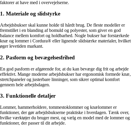
faktorer at have med i overvejelserne.
1. Materiale og slidstyrke
Arbejdsbukser skal kunne holde til hårdt brug. De fleste modeller er
fremstillet i en blanding af bomuld og polyester, som giver en god
balance mellem komfort og holdbarhed. Nogle bukser har forstærkede
knæ og lommer i Cordura® eller lignende slidstærke materialer, hvilket
øger levetiden markant.
2. Pasform og bevægelsesfrihed
En god pasform er afgørende for, at du kan bevæge dig frit og arbejde
effektivt. Mange moderne arbejdsbukser har ergonomisk formede knæ,
stretchpaneler og justerbare linninger, som sikrer optimal komfort
gennem hele arbejdsdagen.
3. Funktionelle detaljer
Lommer, hammerholdere, tommestoklommer og knælommer er
funktioner, der gør arbejdsbukserne praktiske i hverdagen. Tænk over,
hvilke værktøjer du bruger mest, og vælg en model med de lommer og
funktioner, der passer til dit arbejde.