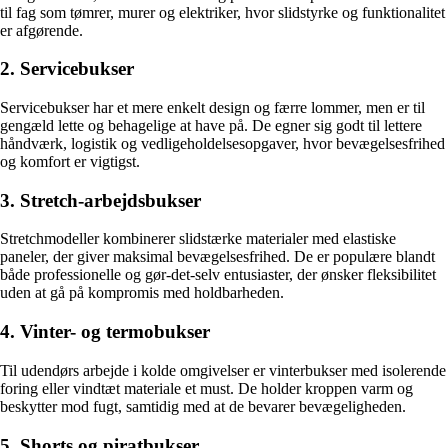
til fag som tømrer, murer og elektriker, hvor slidstyrke og funktionalitet
er afgørende.
2. Servicebukser
Servicebukser har et mere enkelt design og færre lommer, men er til
gengæld lette og behagelige at have på. De egner sig godt til lettere
håndværk, logistik og vedligeholdelsesopgaver, hvor bevægelsesfrihed
og komfort er vigtigst.
3. Stretch-arbejdsbukser
Stretchmodeller kombinerer slidstærke materialer med elastiske
paneler, der giver maksimal bevægelsesfrihed. De er populære blandt
både professionelle og gør-det-selv entusiaster, der ønsker fleksibilitet
uden at gå på kompromis med holdbarheden.
4. Vinter- og termobukser
Til udendørs arbejde i kolde omgivelser er vinterbukser med isolerende
foring eller vindtæt materiale et must. De holder kroppen varm og
beskytter mod fugt, samtidig med at de bevarer bevægeligheden.
5. Shorts og piratbukser