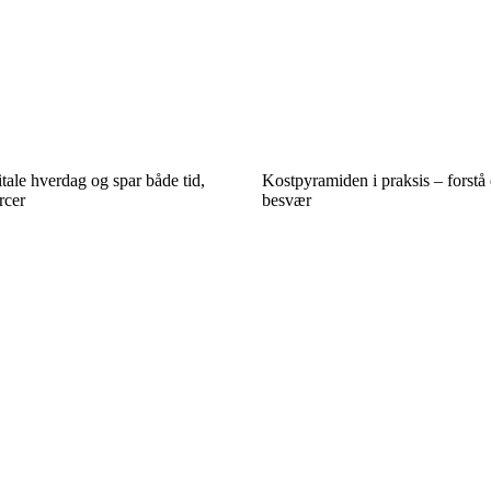
itale hverdag og spar både tid,
Kostpyramiden i praksis – forstå
rcer
besvær