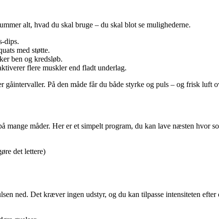
 rummer alt, hvad du skal bruge – du skal blot se mulighederne.
s-dips.
quats med støtte.
rker ben og kredsløb.
aktiverer flere muskler end fladt underlag.
r gåintervaller. På den måde får du både styrke og puls – og frisk luft o
på mange måder. Her er et simpelt program, du kan lave næsten hvor so
re det lettere)
sen ned. Det kræver ingen udstyr, og du kan tilpasse intensiteten efter 