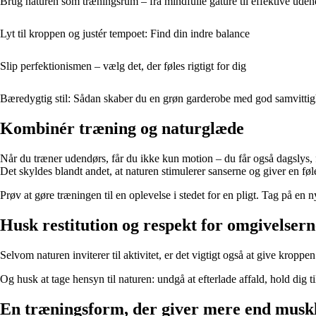
Brug naturen som træningsrum – fra mindfulle gåture til effektive uden
Lyt til kroppen og justér tempoet: Find din indre balance
Slip perfektionismen – vælg det, der føles rigtigt for dig
Bæredygtig stil: Sådan skaber du en grøn garderobe med god samvitti
Kombinér træning og naturglæde
Når du træner udendørs, får du ikke kun motion – du får også dagslys, f
Det skyldes blandt andet, at naturen stimulerer sanserne og giver en føle
Prøv at gøre træningen til en oplevelse i stedet for en pligt. Tag på en 
Husk restitution og respekt for omgivelsern
Selvom naturen inviterer til aktivitet, er det vigtigt også at give kropp
Og husk at tage hensyn til naturen: undgå at efterlade affald, hold dig ti
En træningsform, der giver mere end musk