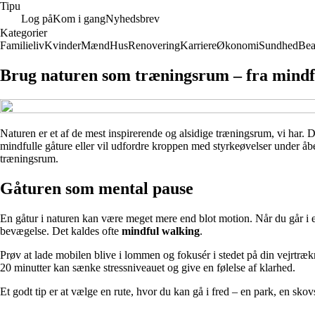
Tipu
Log på
Kom i gang
Nyhedsbrev
Kategorier
Familieliv
Kvinder
Mænd
Hus
Renovering
Karriere
Økonomi
Sundhed
Bea
Brug naturen som træningsrum – fra mindful
Naturen er et af de mest inspirerende og alsidige træningsrum, vi har.
mindfulle gåture eller vil udfordre kroppen med styrkeøvelser under åb
træningsrum.
Gåturen som mental pause
En gåtur i naturen kan være meget mere end blot motion. Når du går i 
bevægelse. Det kaldes ofte
mindful walking
.
Prøv at lade mobilen blive i lommen og fokusér i stedet på din vejrtræk
20 minutter kan sænke stressniveauet og give en følelse af klarhed.
Et godt tip er at vælge en rute, hvor du kan gå i fred – en park, en skov