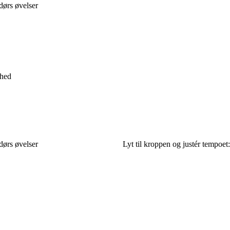
dørs øvelser
ghed
dørs øvelser
Lyt til kroppen og justér tempoet