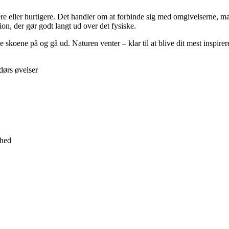
re eller hurtigere. Det handler om at forbinde sig med omgivelserne, 
on, der gør godt langt ud over det fysiske.
age skoene på og gå ud. Naturen venter – klar til at blive dit mest inspir
dørs øvelser
ghed