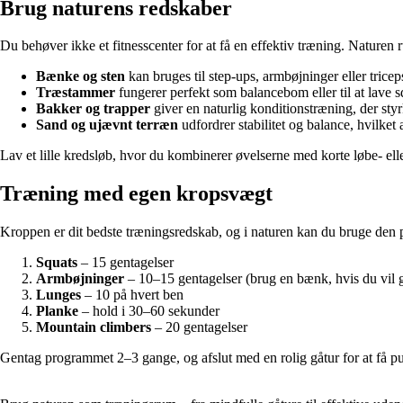
Brug naturens redskaber
Du behøver ikke et fitnesscenter for at få en effektiv træning. Naturen
Bænke og sten
kan bruges til step-ups, armbøjninger eller tricep
Træstammer
fungerer perfekt som balancebom eller til at lave s
Bakker og trapper
giver en naturlig konditionstræning, der sty
Sand og ujævnt terræn
udfordrer stabilitet og balance, hvilket 
Lav et lille kredsløb, hvor du kombinerer øvelserne med korte løbe- elle
Træning med egen kropsvægt
Kroppen er dit bedste træningsredskab, og i naturen kan du bruge den 
Squats
– 15 gentagelser
Armbøjninger
– 10–15 gentagelser (brug en bænk, hvis du vil gø
Lunges
– 10 på hvert ben
Planke
– hold i 30–60 sekunder
Mountain climbers
– 20 gentagelser
Gentag programmet 2–3 gange, og afslut med en rolig gåtur for at få pul