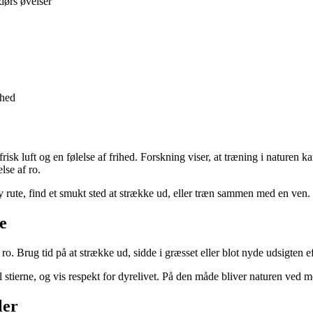
dørs øvelser
ghed
risk luft og en følelse af frihed. Forskning viser, at træning i nature
lse af ro.
ny rute, find et smukt sted at strække ud, eller træn sammen med en ven. D
e
en ro. Brug tid på at strække ud, sidde i græsset eller blot nyde udsigten
l stierne, og vis respekt for dyrelivet. På den måde bliver naturen ved me
ler