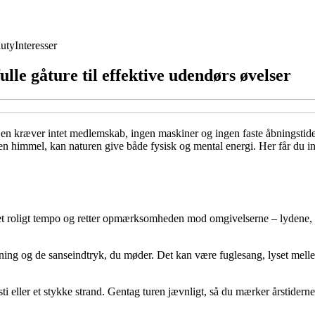
uty
Interesser
le gåture til effektive udendørs øvelser
 Den kræver intet medlemskab, ingen maskiner og ingen faste åbningstid
en himmel, kan naturen give både fysisk og mental energi. Her får du in
et roligt tempo og retter opmærksomheden mod omgivelserne – lydene, d
ning og de sanseindtryk, du møder. Det kan være fuglesang, lyset mellem
sti eller et stykke strand. Gentag turen jævnligt, så du mærker årstiderne